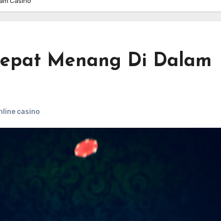
lam Casino
Cepat Menang Di Dalam
nline casino