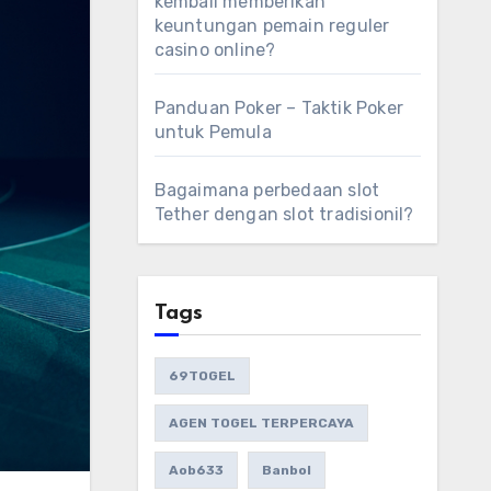
kembali memberikan
keuntungan pemain reguler
casino online?
Panduan Poker – Taktik Poker
untuk Pemula
Bagaimana perbedaan slot
Tether dengan slot tradisionil?
Tags
69TOGEL
AGEN TOGEL TERPERCAYA
Aob633
Banbol