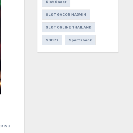
Slot Gacor
SLOT GACOR MAXWIN
SLOT ONLINE THAILAND
SOB77
Sportsbook
nanya