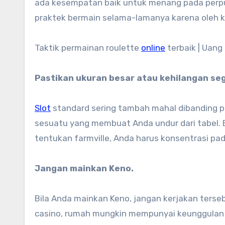
ada kesempatan baik untuk menang pada perput
praktek bermain selama-lamanya karena oleh 
Taktik permainan roulette
online
terbaik | Uang
Pastikan ukuran besar atau kehilangan seg
Slot
standard sering tambah mahal dibanding pe
sesuatu yang membuat Anda undur dari tabel. B
tentukan farmville, Anda harus konsentrasi pad
Jangan mainkan Keno.
Bila Anda mainkan Keno, jangan kerjakan terse
casino, rumah mungkin mempunyai keunggulan 3