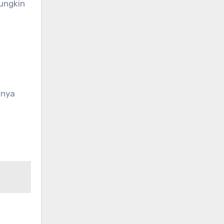
ungkin
nnya