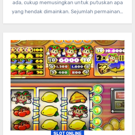
ada, cukup memusingkan untuk putuskan apa
yang hendak dimainkan. Sejumlah permainan…
SLOT ONLINE