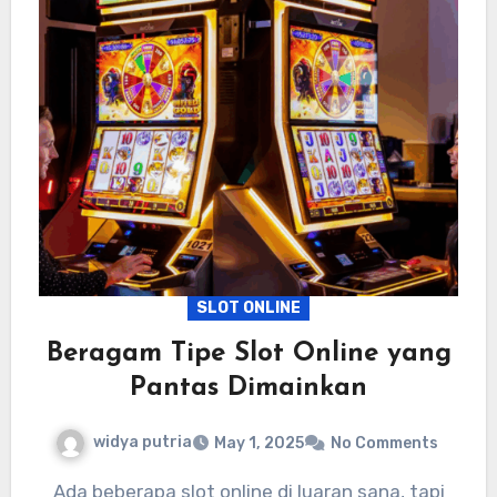
SLOT ONLINE
Beragam Tipe Slot Online yang
Pantas Dimainkan
widya putria
May 1, 2025
No Comments
Ada beberapa slot online di luaran sana, tapi