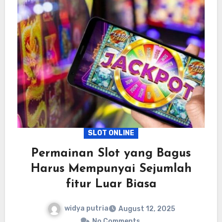
SLOT ONLINE
Permainan Slot yang Bagus
Harus Mempunyai Sejumlah
fitur Luar Biasa
widya putria
August 12, 2025
No Comments