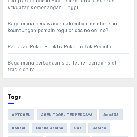
Langkah Temukan Slot Online Terbaik dengan
Kekuatan Kemenangan Tinggi
Bagaimana penawaran isi kembali memberikan
keuntungan pemain reguler casino online?
Panduan Poker – Taktik Poker untuk Pemula
Bagaimana perbedaan slot Tether dengan slot
tradisionil?
Tags
69TOGEL
AGEN TOGEL TERPERCAYA
Aob633
Banbol
Bonus Casino
Cas
Casino