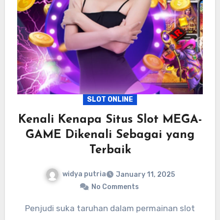
SLOT ONLINE
Kenali Kenapa Situs Slot MEGA-
GAME Dikenali Sebagai yang
Terbaik
widya putria
January 11, 2025
No Comments
Penjudi suka taruhan dalam permainan slot