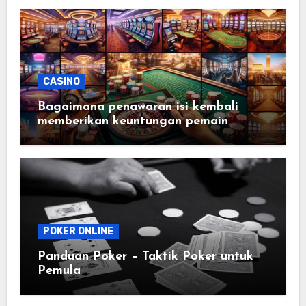
CASINO
Bagaimana penawaran isi kembali
memberikan keuntungan pemain
reguler casino online?
POKER ONLINE
Panduan Poker – Taktik Poker untuk
Pemula