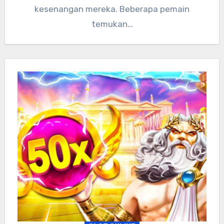
kesenangan mereka. Beberapa pemain
temukan…