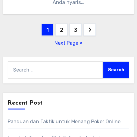
Anda nyaris…
Posts
1
2
3
pagination
Next Page »
Search
for:
Recent Post
Panduan dan Taktik untuk Menang Poker Online