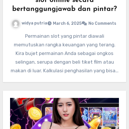
slot online secara
bertanggungjawab dan pintar?
widya putria
March 6, 2025
No Comments
Permainan slot yang pintar diawali
memutuskan rangka keuangan yang terang.
Kira bujet permainan Anda sebagai ongkos
selingan, serupa dengan beli tiket film atau
makan di luar. Kalkulasi penghasilan yang bisa…