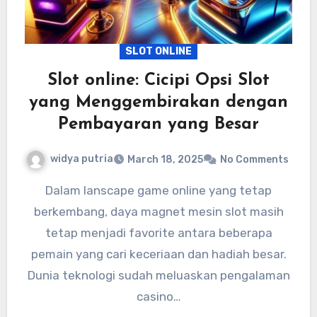
SLOT ONLINE
Slot online: Cicipi Opsi Slot
yang Menggembirakan dengan
Pembayaran yang Besar
widya putria
March 18, 2025
No Comments
Dalam lanscape game online yang tetap
berkembang, daya magnet mesin slot masih
tetap menjadi favorite antara beberapa
pemain yang cari keceriaan dan hadiah besar.
Dunia teknologi sudah meluaskan pengalaman
casino…