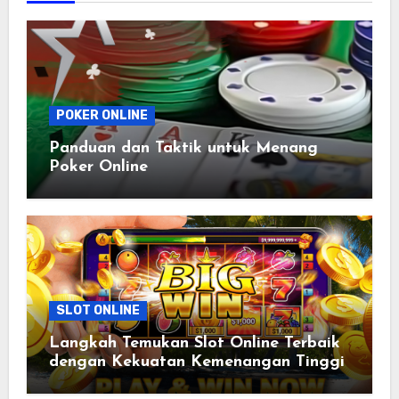
POKER ONLINE
Panduan dan Taktik untuk Menang
Poker Online
SLOT ONLINE
Langkah Temukan Slot Online Terbaik
dengan Kekuatan Kemenangan Tinggi