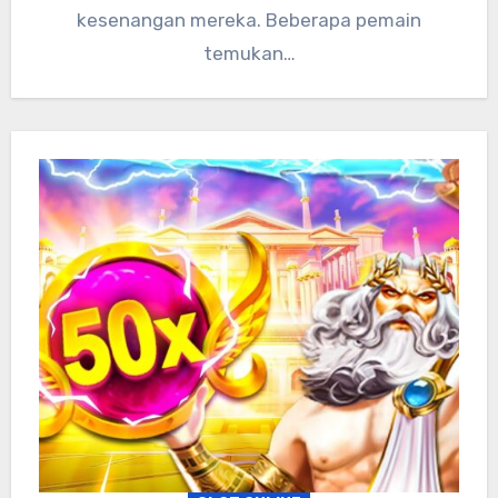
kesenangan mereka. Beberapa pemain
temukan…