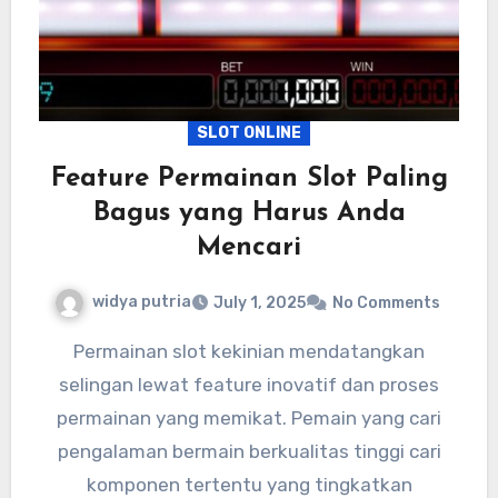
SLOT ONLINE
Feature Permainan Slot Paling
Bagus yang Harus Anda
Mencari
widya putria
July 1, 2025
No Comments
Permainan slot kekinian mendatangkan
selingan lewat feature inovatif dan proses
permainan yang memikat. Pemain yang cari
pengalaman bermain berkualitas tinggi cari
komponen tertentu yang tingkatkan