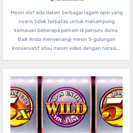
Mesin slot ada dalam berbagai ragam opsi yang
nyaris tidak terbatas untuk menampung
kemauan beberapa pemain di penjuru dunia.
Baik Anda menyenangi mesin 3-gulungan
konservatif atau mesin video dengan narasi,…