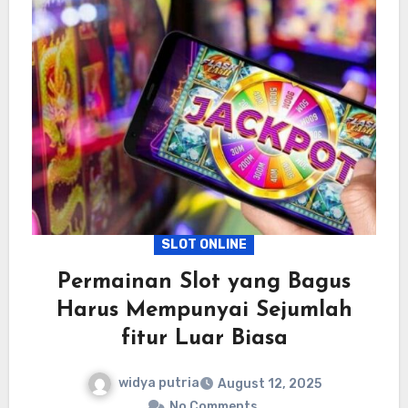
SLOT ONLINE
Permainan Slot yang Bagus
Harus Mempunyai Sejumlah
fitur Luar Biasa
widya putria
August 12, 2025
No Comments