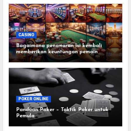
CASINO
Bagaimana penawaran isi kembali
memberikan keuntungan pemain
reguler casino online?
POKER ONLINE
Panduan Poker – Taktik Poker untuk
Pemula