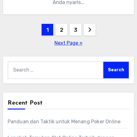
Anda nyaris…
Posts
1
2
3
pagination
Next Page »
Search
for:
Recent Post
Panduan dan Taktik untuk Menang Poker Online