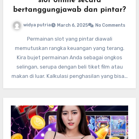
slot online secara
bertanggungjawab dan pintar?
widya putria
March 6, 2025
No Comments
Permainan slot yang pintar diawali
memutuskan rangka keuangan yang terang.
Kira bujet permainan Anda sebagai ongkos
selingan, serupa dengan beli tiket film atau
makan di luar. Kalkulasi penghasilan yang bisa…