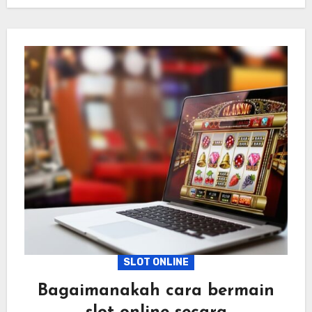
SLOT ONLINE
Bagaimanakah cara bermain