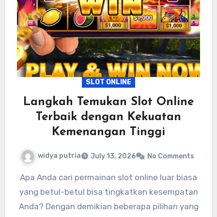
SLOT ONLINE
Langkah Temukan Slot Online
Terbaik dengan Kekuatan
Kemenangan Tinggi
widya putria
July 13, 2026
No Comments
Apa Anda cari permainan slot online luar biasa
yang betul-betul bisa tingkatkan kesempatan
Anda? Dengan demikian beberapa pilihan yang