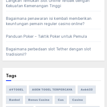
Langkah Temukan Slot Online Terbaik dengan
Kekuatan Kemenangan Tinggi
Bagaimana penawaran isi kembali memberikan
keuntungan pemain reguler casino online?
Panduan Poker – Taktik Poker untuk Pemula
Bagaimana perbedaan slot Tether dengan slot
tradisionil?
Tags
69TOGEL
AGEN TOGEL TERPERCAYA
Aob633
Banbol
Bonus Casino
Cas
Casino