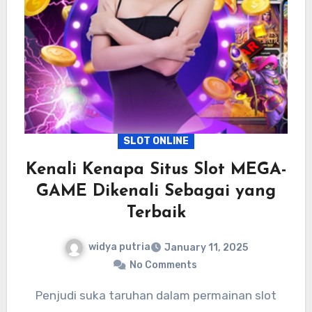
SLOT ONLINE
Kenali Kenapa Situs Slot MEGA-
GAME Dikenali Sebagai yang
Terbaik
widya putria
January 11, 2025
No Comments
Penjudi suka taruhan dalam permainan slot