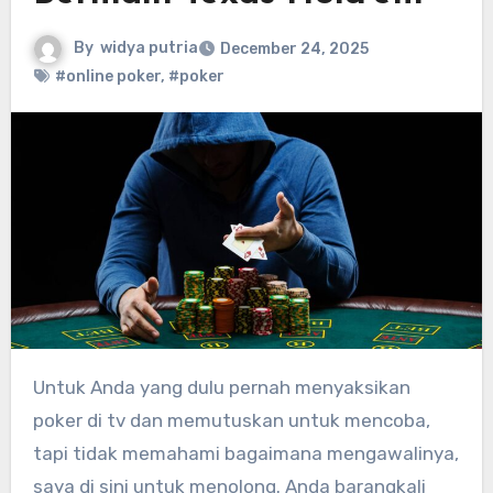
By
widya putria
December 24, 2025
#online poker
,
#poker
Untuk Anda yang dulu pernah menyaksikan
poker di tv dan memutuskan untuk mencoba,
tapi tidak memahami bagaimana mengawalinya,
saya di sini untuk menolong. Anda barangkali