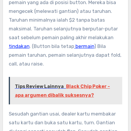
pemain yang ada di posisi button. Mereka bisa
mengecek (melewati gantian) atau taruhan.
Taruhan minimalnya ialah $2 tanpa batas
maksimal. Taruhan selanjutnya berputar-putar
saat sebelum pemain paling akhir melakukan
tindakan
. (Button bila tetap
bermain
) Bila
pemain taruhan, pemain selanjutnya dapat fold,
call, atau raise.
Tips Review Lainnya
Black Chip Poker -
apa argumen dibalik suksesnya?
Sesudah gantian usai, dealer kartu membakar
satu kartu dan buka satu kartu, turn. Gantian