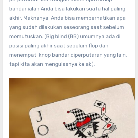
bandar ialah Anda bisa lakukan suatu hal paling
akhir. Maknanya, Anda bisa memperhatikan apa
yang sudah dilakukan seseorang saat sebelum
memutuskan. (Big blind (BB) umumnya ada di
posisi paling akhir saat sebelum flop dan
menempati knop bandar diperputaran yang lain,
tapi kita akan mengulasnya kelak).