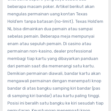
beberapa macam poker. Artikel berikut akan
mengulas permainan uang kontan Texas
Hold’em tanpa batasan (no-limit). Texas Hold’em
NL bisa dimainkan dua pemain atau sampai
sebelas pemain. Beberapa meja mempunyai
enam atau sepuluh pemain. Di casino atau
permainan non-kasino, dealer professional
membagi tiap kartu yang dibayarkan panduan
dari pemain saat dia memenangi satu kartu.
Demikian permainan diawali, bandar kartu akan
mengawali permainan dengan menempati knop
bandar di atas bangku samping kiri bandar (pas
di samping kiri bandar) atau kartu paling tinggi.
Posisi ini beralih satu bangku ke kiri sesudah tiap
perputaran. Keuntungan menempati knop