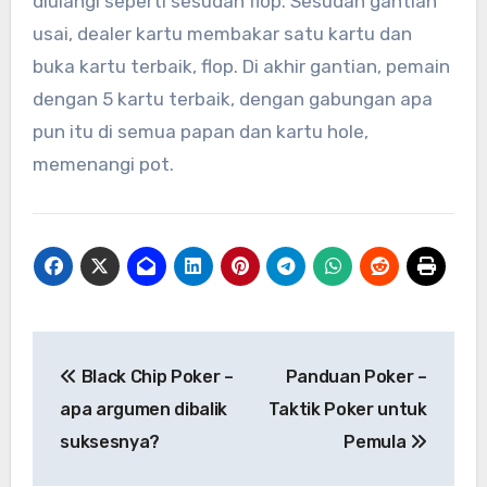
diulangi seperti sesudah flop. Sesudah gantian
usai, dealer kartu membakar satu kartu dan
buka kartu terbaik, flop. Di akhir gantian, pemain
dengan 5 kartu terbaik, dengan gabungan apa
pun itu di semua papan dan kartu hole,
memenangi pot.
Post
Black Chip Poker –
Panduan Poker –
navigation
apa argumen dibalik
Taktik Poker untuk
suksesnya?
Pemula