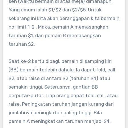
sen (waktu bermain di atas meja) dimanapun.
Yang umum ialah $1/$2 dan $2/$5. Untuk
sekarang ini kita akan beranggapan kita bermain
no-limit 1-2 . Maka, pemain A memasangkan
taruhan $1, dan pemain B memasangkan
taruhan $2.
Saat ke-2 kartu dibagi, pemain di samping kiri
(BB) bermain terlebih dahulu. Ia dapat fold, call
$2, atau raise di antara $2 (taruhan $4) atau
semakin tinggi. Seterusnya, gantian BB
berputar-putar. Tiap orang dapat fold, call, atau
raise. Peningkatan taruhan jangan kurang dari
jumlahnya peningkatan paling tinggi. Bila
pemain A meningkatkan taruhan menjadi $4,