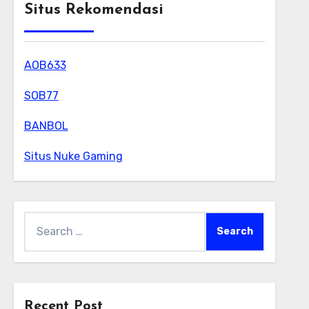
Situs Rekomendasi
AOB633
SOB77
BANBOL
Situs Nuke Gaming
Search
for:
Recent Post