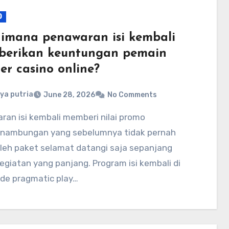
O
imana penawaran isi kembali
erikan keuntungan pemain
er casino online?
ya putria
June 28, 2026
No Comments
inambungan yang sebelumnya tidak pernah
oleh paket selamat datangi saja sepanjang
giatan yang panjang. Program isi kembali di
 de pragmatic play…