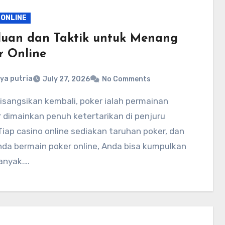
 ONLINE
uan dan Taktik untuk Menang
r Online
ya putria
July 27, 2026
No Comments
 dimainkan penuh ketertarikan di penjuru
Tiap casino online sediakan taruhan poker, dan
nda bermain poker online, Anda bisa kumpulkan
anyak.…