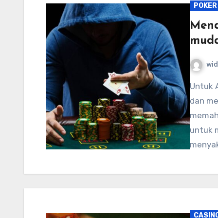
POKER
Mena
muda
wid
Untuk Anda yang dulu pernah menyaksikan poker di tv
dan me
memaha
untuk 
menyak
CASIN