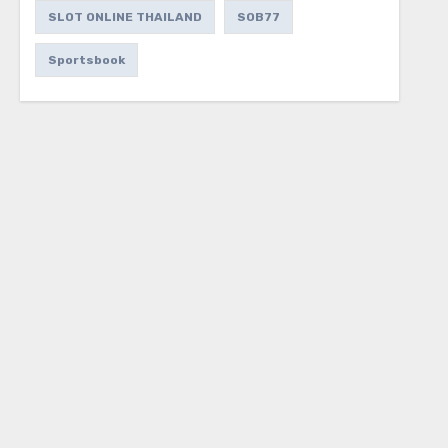
SLOT ONLINE THAILAND
SOB77
Sportsbook