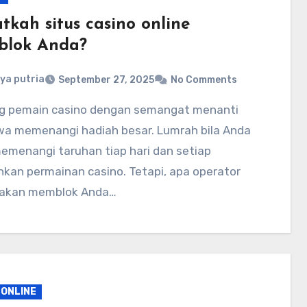
tkah situs casino online
lok Anda?
ya putria
September 27, 2025
No Comments
iwa memenangi hadiah besar. Lumrah bila Anda
emenangi taruhan tiap hari dan setiap
kan permainan casino. Tetapi, apa operator
 akan memblok Anda…
 ONLINE