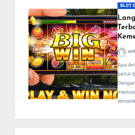
SLOT 
Lang
Terb
Keme
wid
Apa Anda cari permainan slot online luar biasa yang
betul-
Dengan
memusi
dimain