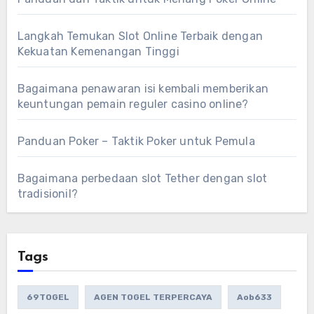
Langkah Temukan Slot Online Terbaik dengan
Kekuatan Kemenangan Tinggi
Bagaimana penawaran isi kembali memberikan
keuntungan pemain reguler casino online?
Panduan Poker – Taktik Poker untuk Pemula
Bagaimana perbedaan slot Tether dengan slot
tradisionil?
Tags
69TOGEL
AGEN TOGEL TERPERCAYA
Aob633