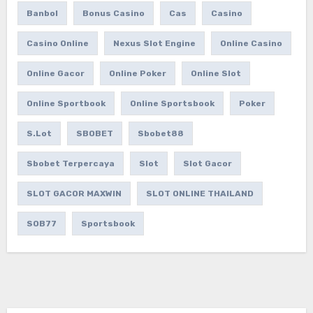
Banbol
Bonus Casino
Cas
Casino
Casino Online
Nexus Slot Engine
Online Casino
Online Gacor
Online Poker
Online Slot
Online Sportbook
Online Sportsbook
Poker
S.lot
SBOBET
Sbobet88
Sbobet Terpercaya
Slot
Slot Gacor
SLOT GACOR MAXWIN
SLOT ONLINE THAILAND
SOB77
Sportsbook