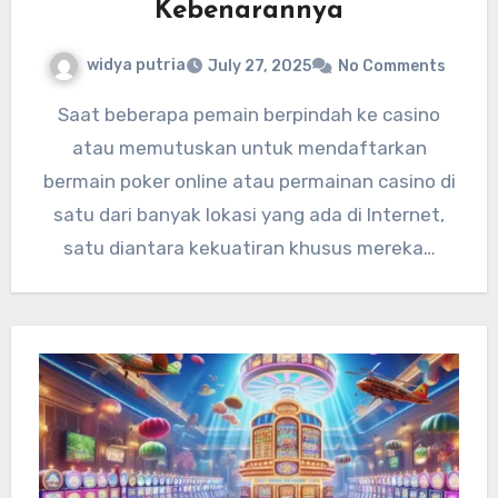
Kebenarannya
widya putria
July 27, 2025
No Comments
Saat beberapa pemain berpindah ke casino
atau memutuskan untuk mendaftarkan
bermain poker online atau permainan casino di
satu dari banyak lokasi yang ada di Internet,
satu diantara kekuatiran khusus mereka…