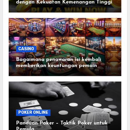
dengan Kekuatan Kemenangan Tinggi
CASINO
Bagaimana penawaran isi kembali
memberikan keuntungan pemain
reguler casino online?
POKER ONLINE
Panduan Poker – Taktik Poker untuk
Pemula