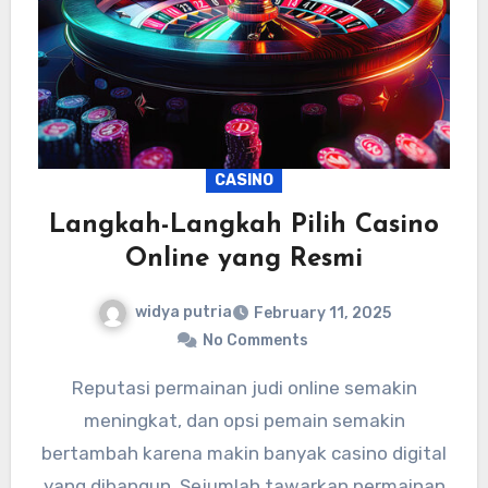
CASINO
Langkah-Langkah Pilih Casino
Online yang Resmi
widya putria
February 11, 2025
No Comments
Reputasi permainan judi online semakin
meningkat, dan opsi pemain semakin
bertambah karena makin banyak casino digital
yang dibangun. Sejumlah tawarkan permainan