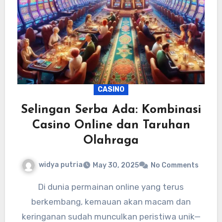
CASINO
Selingan Serba Ada: Kombinasi
Casino Online dan Taruhan
Olahraga
widya putria
May 30, 2025
No Comments
Di dunia permainan online yang terus
berkembang, kemauan akan macam dan
keringanan sudah munculkan peristiwa unik—