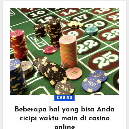
CASINO
Beberapa hal yang bisa Anda
cicipi waktu main di casino
online