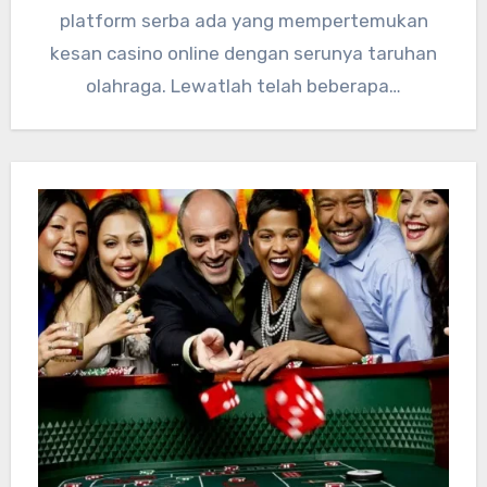
platform serba ada yang mempertemukan
kesan casino online dengan serunya taruhan
olahraga. Lewatlah telah beberapa…