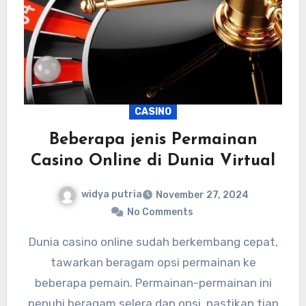
CASINO
Beberapa jenis Permainan
Casino Online di Dunia Virtual
widya putria
November 27, 2024
No Comments
Dunia casino online sudah berkembang cepat,
tawarkan beragam opsi permainan ke
beberapa pemain. Permainan-permainan ini
penuhi beragam selera dan opsi, pastikan tiap