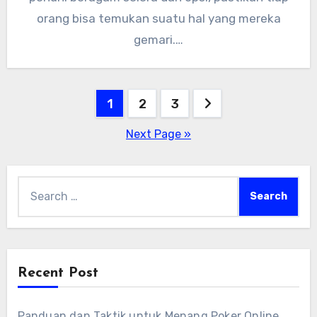
orang bisa temukan suatu hal yang mereka
gemari.…
Posts
1
2
3
pagination
Next Page »
Search
for:
Recent Post
Panduan dan Taktik untuk Menang Poker Online