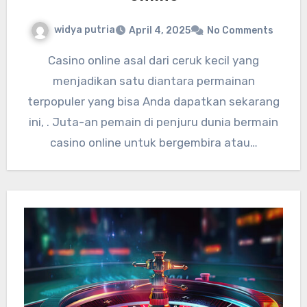
widya putria
April 4, 2025
No Comments
Casino online asal dari ceruk kecil yang
menjadikan satu diantara permainan
terpopuler yang bisa Anda dapatkan sekarang
ini, . Juta-an pemain di penjuru dunia bermain
casino online untuk bergembira atau…