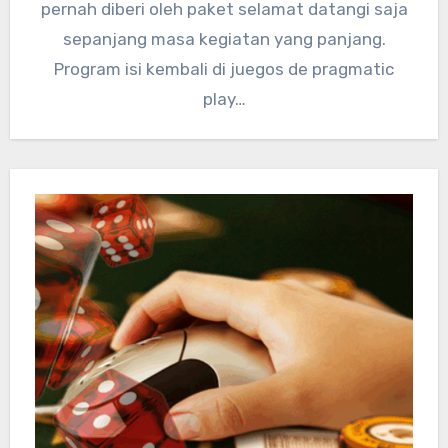
pernah diberi oleh paket selamat datangi saja
sepanjang masa kegiatan yang panjang.
Program isi kembali di juegos de pragmatic
play…