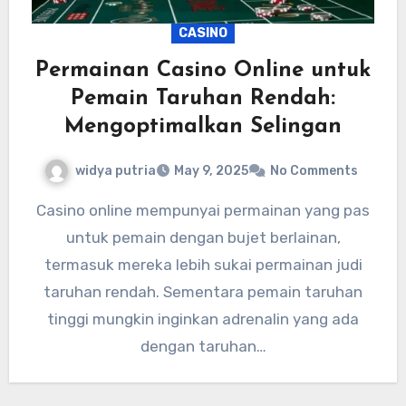
CASINO
Permainan Casino Online untuk
Pemain Taruhan Rendah:
Mengoptimalkan Selingan
widya putria
May 9, 2025
No Comments
Casino online mempunyai permainan yang pas
untuk pemain dengan bujet berlainan,
termasuk mereka lebih sukai permainan judi
taruhan rendah. Sementara pemain taruhan
tinggi mungkin inginkan adrenalin yang ada
dengan taruhan…