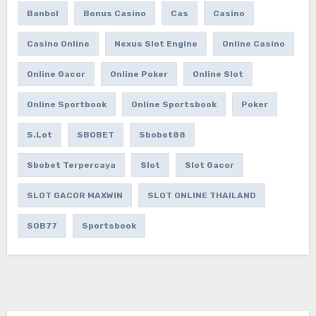
Banbol
Bonus Casino
Cas
Casino
Casino Online
Nexus Slot Engine
Online Casino
Online Gacor
Online Poker
Online Slot
Online Sportbook
Online Sportsbook
Poker
S.lot
SBOBET
Sbobet88
Sbobet Terpercaya
Slot
Slot Gacor
SLOT GACOR MAXWIN
SLOT ONLINE THAILAND
SOB77
Sportsbook