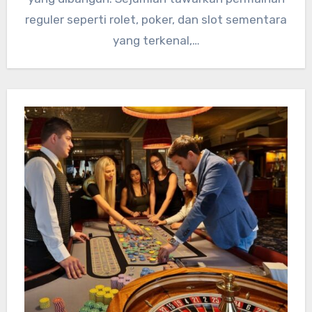
reguler seperti rolet, poker, dan slot sementara
yang terkenal,…