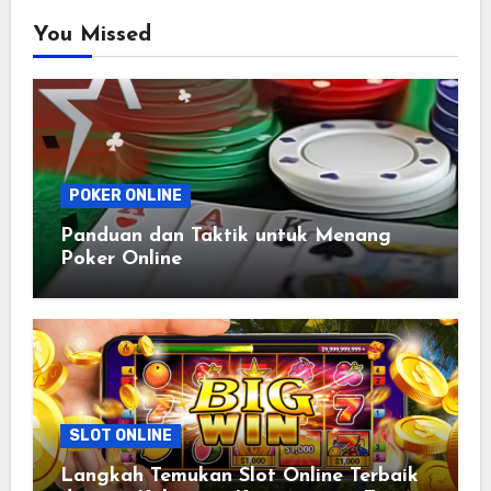
You Missed
POKER ONLINE
Panduan dan Taktik untuk Menang
Poker Online
SLOT ONLINE
Langkah Temukan Slot Online Terbaik