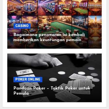
CASINO
Bagaimana penawaran isi kembali
memberikan keuntungan pemain
reguler casino online?
POKER ONLINE
Panduan Poker – Taktik Poker untuk
Pemula