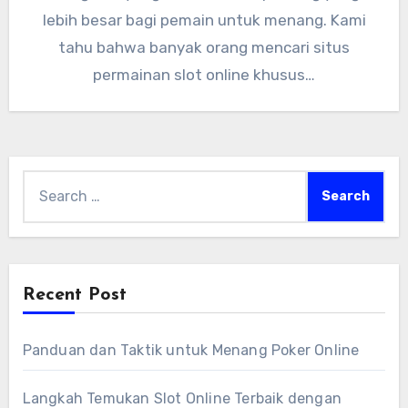
lebih besar bagi pemain untuk menang. Kami
tahu bahwa banyak orang mencari situs
permainan slot online khusus…
Search
for:
Recent Post
Panduan dan Taktik untuk Menang Poker Online
Langkah Temukan Slot Online Terbaik dengan