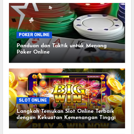
POKER ONLINE
Panduan dan Taktik untuk Menang
Poker Online
SLOT ONLINE
Langkah Temukan Slot Online Terbaik
dengan Kekuatan Kemenangan Tinggi