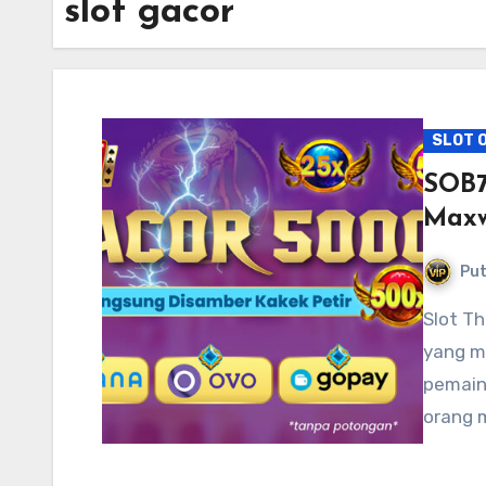
slot gacor
SLOT 
SOB7
Maxw
Put
Slot Thailand adalah situs web resmi untuk slot gacor
yang m
pemain
orang m