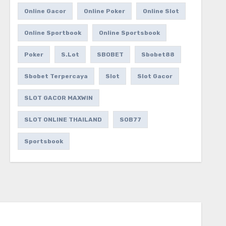
Online Gacor
Online Poker
Online Slot
Online Sportbook
Online Sportsbook
Poker
S.lot
SBOBET
Sbobet88
Sbobet Terpercaya
Slot
Slot Gacor
SLOT GACOR MAXWIN
SLOT ONLINE THAILAND
SOB77
Sportsbook