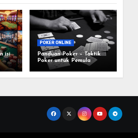
POKER ONLINE
 isi
Panduan Poker – Taktik
Poker untuk Pemula