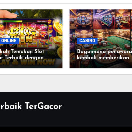
 ONLINE
CASINO
kah Temukan Slot
Bagaimana penawaran
e Terbaik dengan
kembali memberikan
atan Kemenangan
keuntungan pemain
i
reguler casino online?
rbaik TerGacor