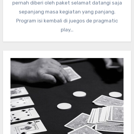
pernah diberi oleh paket selamat datangi saja
sepanjang masa kegiatan yang panjang.
Program isi kembali di juegos de pragmatic
play…