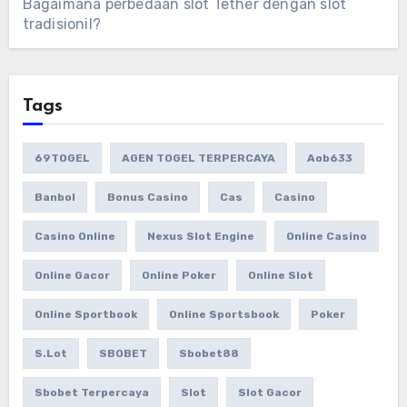
Bagaimana perbedaan slot Tether dengan slot
tradisionil?
Tags
69TOGEL
AGEN TOGEL TERPERCAYA
Aob633
Banbol
Bonus Casino
Cas
Casino
Casino Online
Nexus Slot Engine
Online Casino
Online Gacor
Online Poker
Online Slot
Online Sportbook
Online Sportsbook
Poker
S.lot
SBOBET
Sbobet88
Sbobet Terpercaya
Slot
Slot Gacor