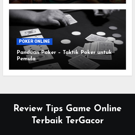
POKER ONLINE
Panduan Poker – Taktik Poker untuk
Pemula
Review Tips Game Online
Terbaik TerGacor