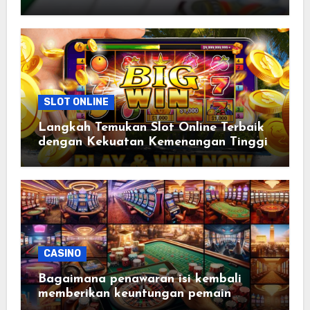
SLOT ONLINE
Langkah Temukan Slot Online Terbaik
dengan Kekuatan Kemenangan Tinggi
CASINO
Bagaimana penawaran isi kembali
memberikan keuntungan pemain
reguler casino online?