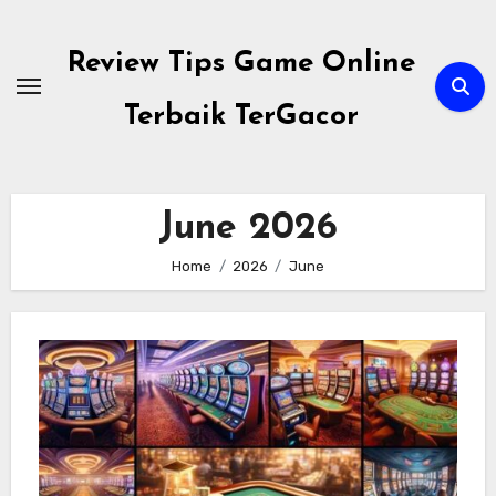
Skip
to
Review Tips Game Online
content
Terbaik TerGacor
June 2026
Home
2026
June