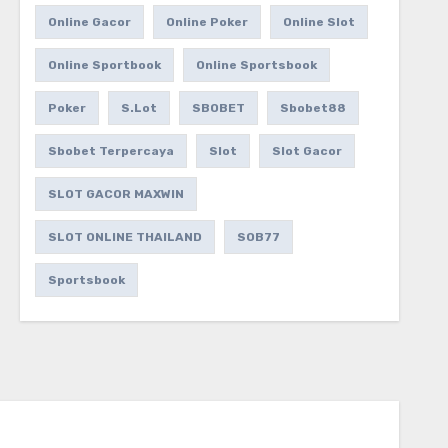
Online Gacor
Online Poker
Online Slot
Online Sportbook
Online Sportsbook
Poker
S.lot
SBOBET
Sbobet88
Sbobet Terpercaya
Slot
Slot Gacor
SLOT GACOR MAXWIN
SLOT ONLINE THAILAND
SOB77
Sportsbook