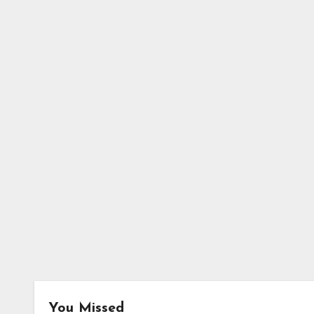
You Missed