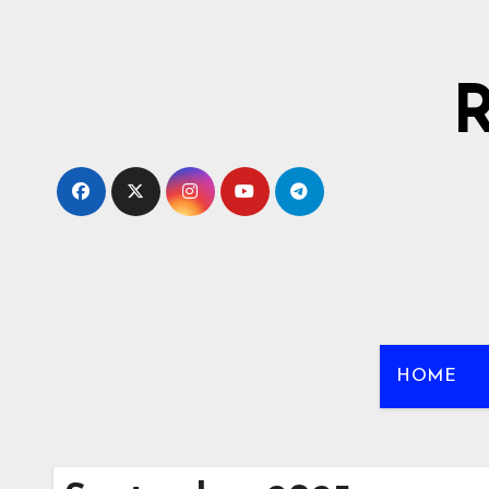
Skip
to
content
R
HOME