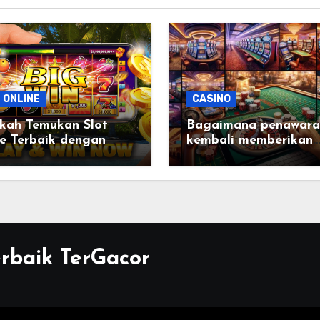
 ONLINE
CASINO
kah Temukan Slot
Bagaimana penawaran
e Terbaik dengan
kembali memberikan
atan Kemenangan
keuntungan pemain
i
reguler casino online?
rbaik TerGacor