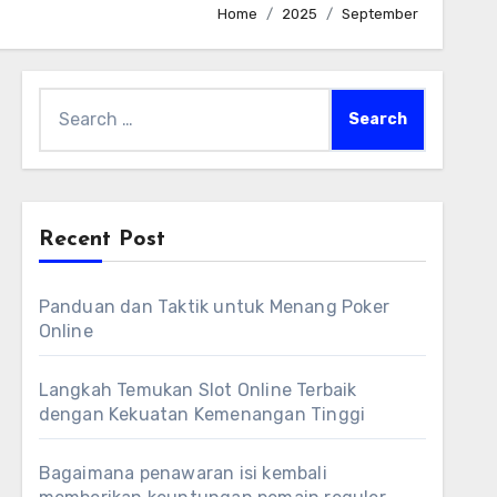
Home
2025
September
Search
for:
Recent Post
Panduan dan Taktik untuk Menang Poker
Online
Langkah Temukan Slot Online Terbaik
dengan Kekuatan Kemenangan Tinggi
Bagaimana penawaran isi kembali