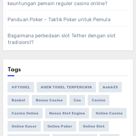
keuntungan pemain reguler casino online?
Panduan Poker – Taktik Poker untuk Pemula
Bagaimana perbedaan slot Tether dengan slot
tradisionil?
Tags
69TOGEL
AGEN TOGEL TERPERCAYA
Aob633
Banbol
Bonus Casino
Cas
Casino
Casino Online
Nexus Slot Engine
Online Casino
Online Gacor
Online Poker
Online Slot