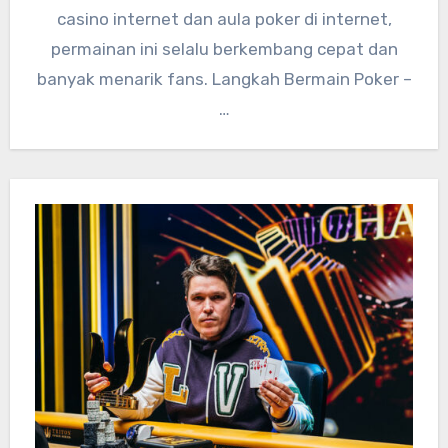
casino internet dan aula poker di internet,
permainan ini selalu berkembang cepat dan
banyak menarik fans. Langkah Bermain Poker –
…