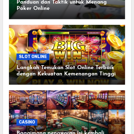
Panduan dan Taktik untuk Menang
Poker Online
SLOT ONLINE
Langkah Temukan Slot Online Terbaik
dengan Kekuatan Kemenangan Tinggi
CASINO
Bagaimana penawaran isi kembali