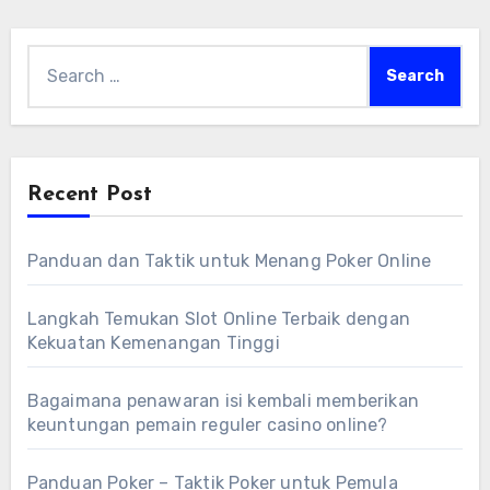
Search
for:
Recent Post
Panduan dan Taktik untuk Menang Poker Online
Langkah Temukan Slot Online Terbaik dengan
Kekuatan Kemenangan Tinggi
Bagaimana penawaran isi kembali memberikan
keuntungan pemain reguler casino online?
Panduan Poker – Taktik Poker untuk Pemula