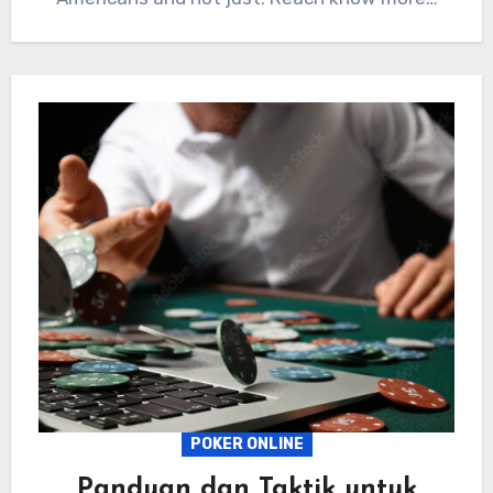
POKER ONLINE
Panduan dan Taktik untuk