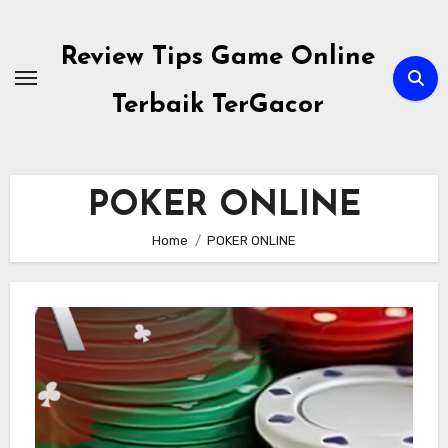
Skip
to
Review Tips Game Online
content
Terbaik TerGacor
POKER ONLINE
Home
POKER ONLINE