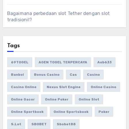
Bagaimana perbedaan slot Tether dengan slot
tradisionil?
Tags
69TOGEL
AGEN TOGEL TERPERCAYA
Aob633
Banbol
Bonus Casino
Cas
Casino
Casino Online
Nexus Slot Engine
Online Casino
Online Gacor
Online Poker
Online Slot
Online Sportbook
Online Sportsbook
Poker
S.lot
SBOBET
Sbobet88