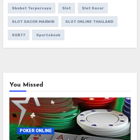
Sbobet Terpercaya
Slot
Slot Gacor
SLOT GACOR MAXWIN
SLOT ONLINE THAILAND
SOB77
Sportsbook
You Missed
POKER ONLINE