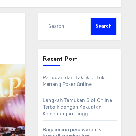
Search
for:
Recent Post
Panduan dan Taktik untuk
Menang Poker Online
Langkah Temukan Slot Online
Terbaik dengan Kekuatan
Kemenangan Tinggi
Bagaimana penawaran isi