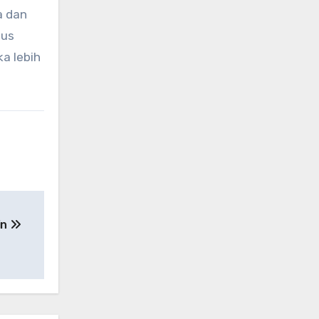
a dan
tus
a lebih
in