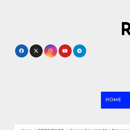
Skip
to
content
R
HOME