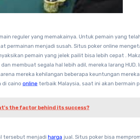
ain reguler yang memakainya. Untuk pemain yang tela
t permainan menjadi susah. Situs poker online mengeta
ksikan pemain yang jelek pailit bisa lebih cepat . Mak
 membuat segala hal lebih adil, mereka larang HUD. In
 karena mereka kehilangan beberapa keuntungan mereka
 di caino
online
terbaik Malaysia, saat ini akan bermain p
at's the factor behind its success?
al tersebut menjadi
harga
jual. Situs poker bisa mempr