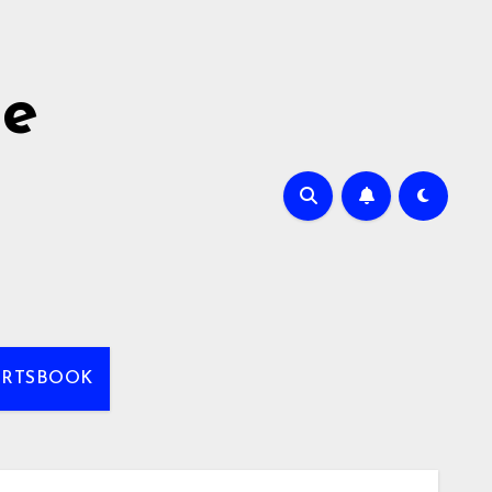
me
ORTSBOOK