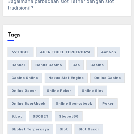
Bagaimana perbedaan slot Tether dengan slot
tradisionil?
Tags
69TOGEL
AGEN TOGEL TERPERCAYA
Aob633
Banbol
Bonus Casino
Cas
Casino
Casino Online
Nexus Slot Engine
Online Casino
Online Gacor
Online Poker
Online Slot
Online Sportbook
Online Sportsbook
Poker
S.lot
SBOBET
Sbobet88
Sbobet Terpercaya
Slot
Slot Gacor