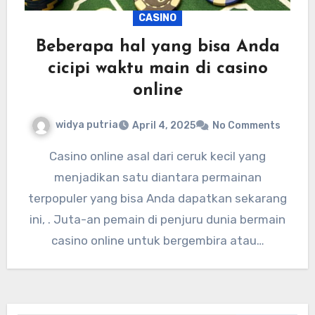
CASINO
Beberapa hal yang bisa Anda
cicipi waktu main di casino
online
widya putria
April 4, 2025
No Comments
Casino online asal dari ceruk kecil yang
menjadikan satu diantara permainan
terpopuler yang bisa Anda dapatkan sekarang
ini, . Juta-an pemain di penjuru dunia bermain
casino online untuk bergembira atau…