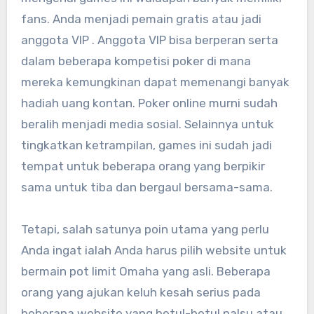
fans. Anda menjadi pemain gratis atau jadi
anggota VIP . Anggota VIP bisa berperan serta
dalam beberapa kompetisi poker di mana
mereka kemungkinan dapat memenangi banyak
hadiah uang kontan. Poker online murni sudah
beralih menjadi media sosial. Selainnya untuk
tingkatkan ketrampilan, games ini sudah jadi
tempat untuk beberapa orang yang berpikir
sama untuk tiba dan bergaul bersama-sama.
Tetapi, salah satunya poin utama yang perlu
Anda ingat ialah Anda harus pilih website untuk
bermain pot limit Omaha yang asli. Beberapa
orang yang ajukan keluh kesah serius pada
beberapa website yang betul-betul palsu atau