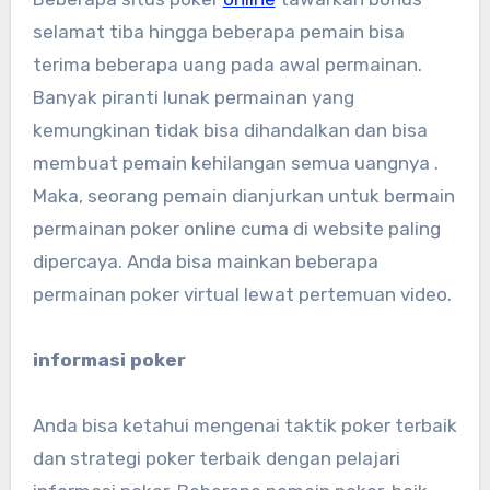
selamat tiba hingga beberapa pemain bisa
terima beberapa uang pada awal permainan.
Banyak piranti lunak permainan yang
kemungkinan tidak bisa dihandalkan dan bisa
membuat pemain kehilangan semua uangnya .
Maka, seorang pemain dianjurkan untuk bermain
permainan poker online cuma di website paling
dipercaya. Anda bisa mainkan beberapa
permainan poker virtual lewat pertemuan video.
informasi poker
Anda bisa ketahui mengenai taktik poker terbaik
dan strategi poker terbaik dengan pelajari