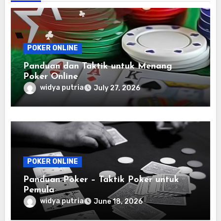
POKER ONLINE
Panduan dan Taktik untuk Menang
Poker Online
widya putria
July 27, 2026
POKER ONLINE
Panduan Poker – Taktik Poker untuk
Pemula
widya putria
June 18, 2026