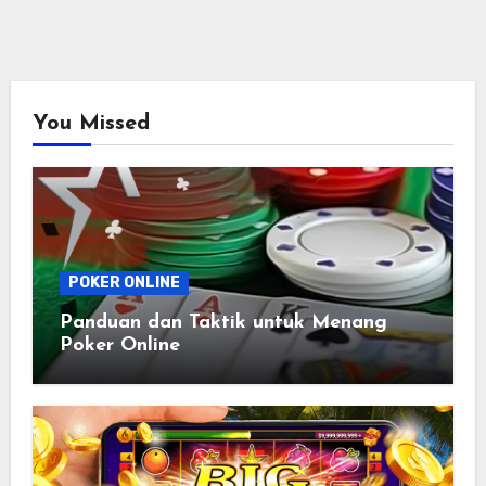
You Missed
POKER ONLINE
Panduan dan Taktik untuk Menang
Poker Online