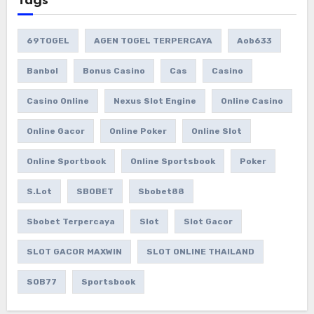
Tags
69TOGEL
AGEN TOGEL TERPERCAYA
Aob633
Banbol
Bonus Casino
Cas
Casino
Casino Online
Nexus Slot Engine
Online Casino
Online Gacor
Online Poker
Online Slot
Online Sportbook
Online Sportsbook
Poker
S.lot
SBOBET
Sbobet88
Sbobet Terpercaya
Slot
Slot Gacor
SLOT GACOR MAXWIN
SLOT ONLINE THAILAND
SOB77
Sportsbook