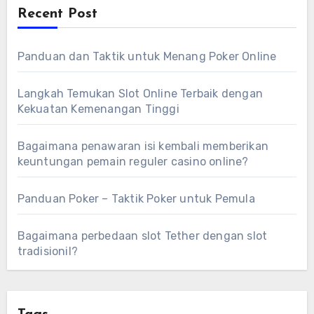
Recent Post
Panduan dan Taktik untuk Menang Poker Online
Langkah Temukan Slot Online Terbaik dengan
Kekuatan Kemenangan Tinggi
Bagaimana penawaran isi kembali memberikan
keuntungan pemain reguler casino online?
Panduan Poker – Taktik Poker untuk Pemula
Bagaimana perbedaan slot Tether dengan slot
tradisionil?