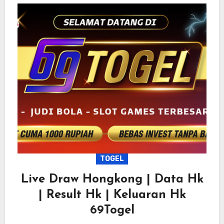
TOGEL
Live Draw Hongkong | Data Hk
| Result Hk | Keluaran Hk
69Togel