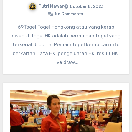
Putri Mawar
October 8, 2023
No Comments
69Togel Togel Hongkong atau yang kerap
disebut Togel HK adalah permainan togel yang
terkenal di dunia. Pemain togel kerap cari info
berkaitan Data HK, pengeluaran HK, result HK,
live draw…