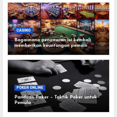
CASINO
Bagaimana penawaran isi kembali
memberikan keuntungan pemain
reguler casino online?
POKER ONLINE
Panduan Poker – Taktik Poker untuk
Pemula