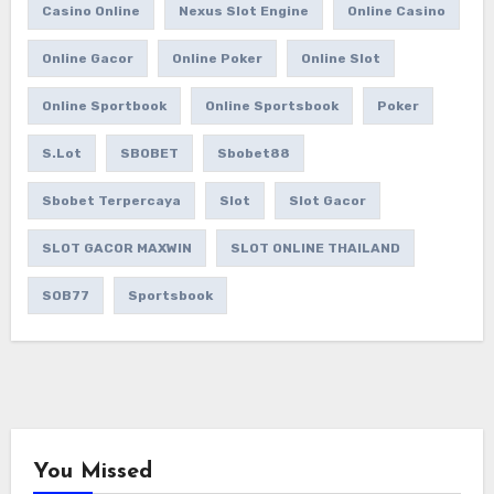
Casino Online
Nexus Slot Engine
Online Casino
Online Gacor
Online Poker
Online Slot
Online Sportbook
Online Sportsbook
Poker
S.lot
SBOBET
Sbobet88
Sbobet Terpercaya
Slot
Slot Gacor
SLOT GACOR MAXWIN
SLOT ONLINE THAILAND
SOB77
Sportsbook
You Missed