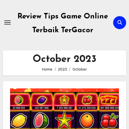
Skip
to
Review Tips Game Online
content
Terbaik TerGacor
October 2023
Home
2023
October