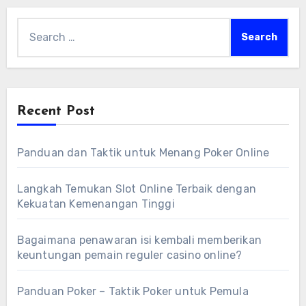
Search
for:
Recent Post
Panduan dan Taktik untuk Menang Poker Online
Langkah Temukan Slot Online Terbaik dengan
Kekuatan Kemenangan Tinggi
Bagaimana penawaran isi kembali memberikan
keuntungan pemain reguler casino online?
Panduan Poker – Taktik Poker untuk Pemula