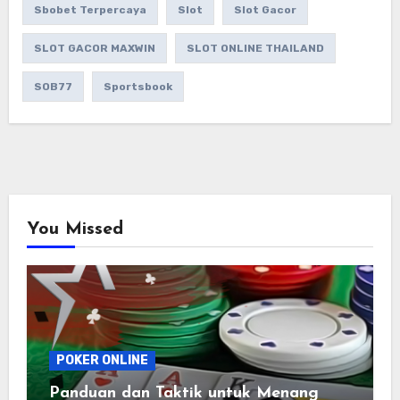
Sbobet Terpercaya
Slot
Slot Gacor
SLOT GACOR MAXWIN
SLOT ONLINE THAILAND
SOB77
Sportsbook
You Missed
POKER ONLINE
Panduan dan Taktik untuk Menang