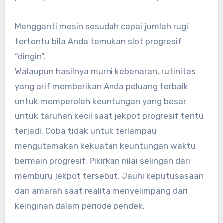
Mengganti mesin sesudah capai jumlah rugi
tertentu bila Anda temukan slot progresif
“dingin”.
Walaupun hasilnya murni kebenaran, rutinitas
yang arif memberikan Anda peluang terbaik
untuk memperoleh keuntungan yang besar
untuk taruhan kecil saat jekpot progresif tentu
terjadi. Coba tidak untuk terlampau
mengutamakan kekuatan keuntungan waktu
bermain progresif. Pikirkan nilai selingan dari
memburu jekpot tersebut. Jauhi keputusasaan
dan amarah saat realita menyelimpang dari
keinginan dalam periode pendek.