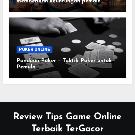
memberikan keuntungan pemain
reguler casino online?
POKER ONLINE
Panduan Poker – Taktik Poker untuk
Pemula
Review Tips Game Online
Terbaik TerGacor