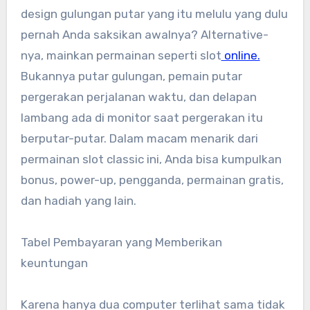
design gulungan putar yang itu melulu yang dulu
pernah Anda saksikan awalnya? Alternative-
nya, mainkan permainan seperti slot
online.
Bukannya putar gulungan, pemain putar
pergerakan perjalanan waktu, dan delapan
lambang ada di monitor saat pergerakan itu
berputar-putar. Dalam macam menarik dari
permainan slot classic ini, Anda bisa kumpulkan
bonus, power-up, pengganda, permainan gratis,
dan hadiah yang lain.
Tabel Pembayaran yang Memberikan
keuntungan
Karena hanya dua computer terlihat sama tidak