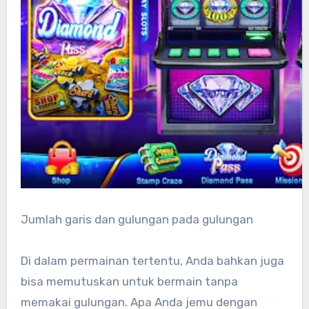
Jumlah garis dan gulungan pada gulungan
Di dalam permainan tertentu, Anda bahkan juga
bisa memutuskan untuk bermain tanpa
memakai gulungan. Apa Anda jemu dengan