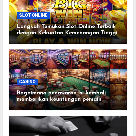
SLOT ONLINE
Langkah Temukan Slot Online Terbaik
dengan Kekuatan Kemenangan Tinggi
CASINO
Bagaimana penawaran isi kembali
memberikan keuntungan pemain
reguler casino online?