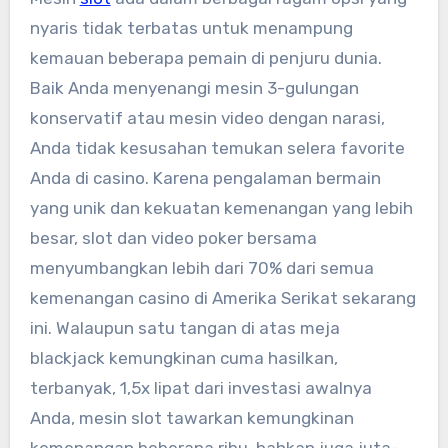
nyaris tidak terbatas untuk menampung
kemauan beberapa pemain di penjuru dunia.
Baik Anda menyenangi mesin 3-gulungan
konservatif atau mesin video dengan narasi,
Anda tidak kesusahan temukan selera favorite
Anda di casino. Karena pengalaman bermain
yang unik dan kekuatan kemenangan yang lebih
besar, slot dan video poker bersama
menyumbangkan lebih dari 70% dari semua
kemenangan casino di Amerika Serikat sekarang
ini. Walaupun satu tangan di atas meja
blackjack kemungkinan cuma hasilkan,
terbanyak, 1,5x lipat dari investasi awalnya
Anda, mesin slot tawarkan kemungkinan
kemenangan beberapa ribu, bahkan juga juta-