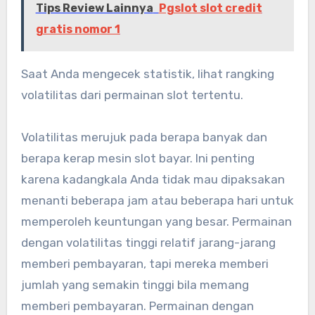
Tips Review Lainnya
Pgslot slot credit
gratis nomor 1
Saat Anda mengecek statistik, lihat rangking
volatilitas dari permainan slot tertentu.
Volatilitas merujuk pada berapa banyak dan
berapa kerap mesin slot bayar. Ini penting
karena kadangkala Anda tidak mau dipaksakan
menanti beberapa jam atau beberapa hari untuk
memperoleh keuntungan yang besar. Permainan
dengan volatilitas tinggi relatif jarang-jarang
memberi pembayaran, tapi mereka memberi
jumlah yang semakin tinggi bila memang
memberi pembayaran. Permainan dengan