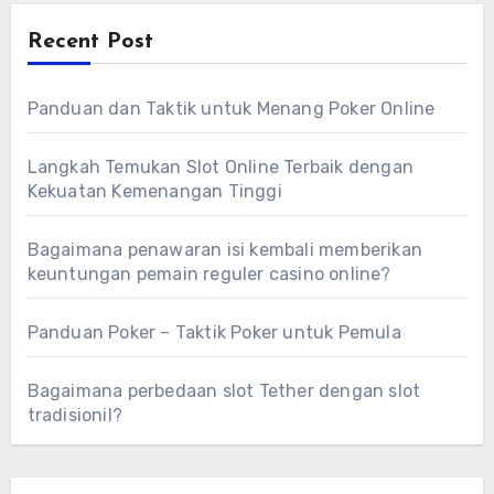
Recent Post
Panduan dan Taktik untuk Menang Poker Online
Langkah Temukan Slot Online Terbaik dengan
Kekuatan Kemenangan Tinggi
Bagaimana penawaran isi kembali memberikan
keuntungan pemain reguler casino online?
Panduan Poker – Taktik Poker untuk Pemula
Bagaimana perbedaan slot Tether dengan slot
tradisionil?