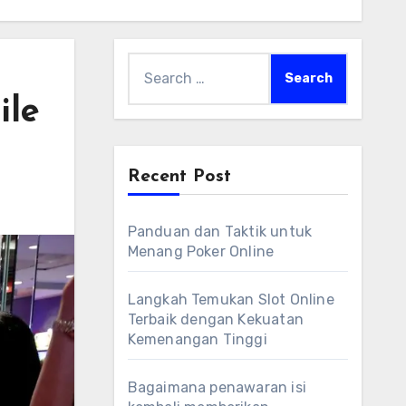
Search
for:
ile
Recent Post
Panduan dan Taktik untuk
Menang Poker Online
Langkah Temukan Slot Online
Terbaik dengan Kekuatan
Kemenangan Tinggi
Bagaimana penawaran isi