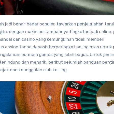
h jadi benar-benar populer, tawarkan penjelajahan tar
itu, dengan makin bertambahnya tingkatan judi online,
handal dan casino yang kemungkinan tidak memberi
s casino tanpa deposit berperingkat paling atas untuk 
ngalaman bermain games yang lebih bagus. Untuk jami
rlindung dan menarik, berikut sejumlah panduan penti
ak dan keunggulan club keliling.