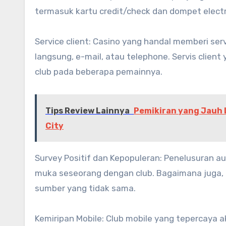
termasuk kartu credit/check dan dompet elect
Service client: Casino yang handal memberi serv
langsung, e-mail, atau telephone. Servis clien
club pada beberapa pemainnya.
Tips Review Lainnya
Pemikiran yang Jauh 
City
Survey Positif dan Kepopuleran: Penelusuran a
muka seseorang dengan club. Bagaimana juga, h
sumber yang tidak sama.
Kemiripan Mobile: Club mobile yang tepercaya