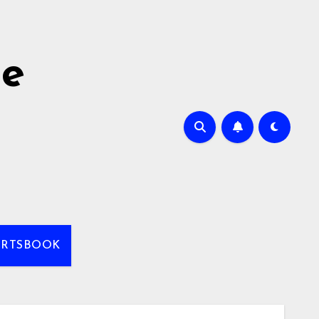
me
ORTSBOOK