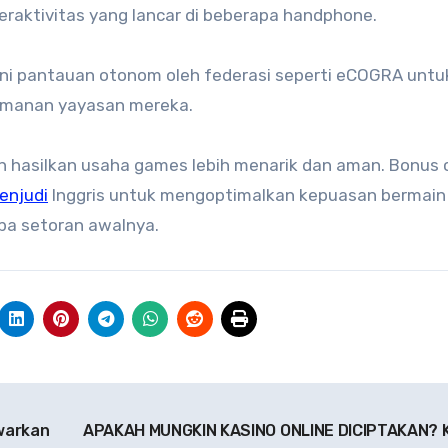
eraktivitas yang lancar di beberapa handphone.
ni pantauan otonom oleh federasi seperti eCOGRA untu
amanan yayasan mereka.
 hasilkan usaha games lebih menarik dan aman. Bonus 
enjudi
Inggris untuk mengoptimalkan kepuasan bermai
a setoran awalnya.
warkan
APAKAH MUNGKIN KASINO ONLINE DICIPTAKAN? 