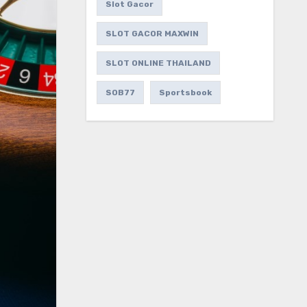
Slot Gacor
SLOT GACOR MAXWIN
SLOT ONLINE THAILAND
SOB77
Sportsbook