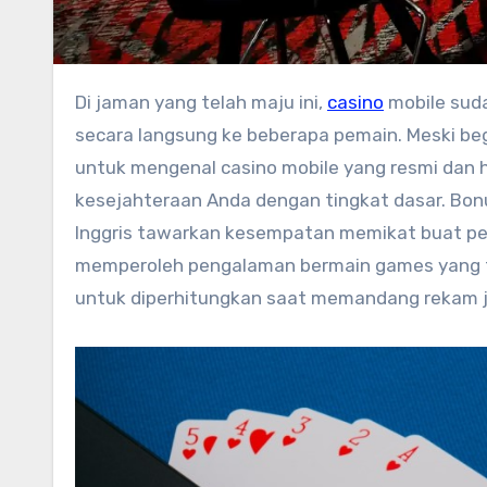
Di jaman yang telah maju ini,
casino
mobile suda
secara langsung ke beberapa pemain. Meski beg
untuk mengenal casino mobile yang resmi dan 
kesejahteraan Anda dengan tingkat dasar. Bonu
Inggris tawarkan kesempatan memikat buat pe
memperoleh pengalaman bermain games yang te
untuk diperhitungkan saat memandang rekam jej