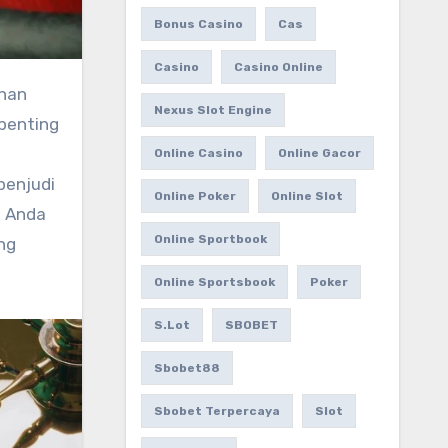
Bonus Casino
Cas
Casino
Casino Online
uhan
Nexus Slot Engine
 penting
Online Casino
Online Gacor
penjudi
Online Poker
Online Slot
n Anda
Online Sportbook
ng
Online Sportsbook
Poker
S.lot
SBOBET
Sbobet88
Sbobet Terpercaya
Slot