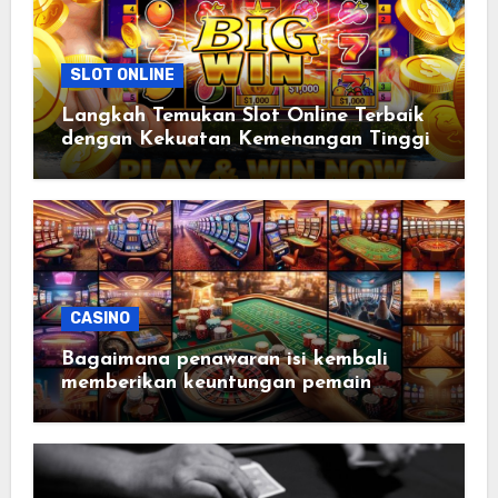
SLOT ONLINE
Langkah Temukan Slot Online Terbaik
dengan Kekuatan Kemenangan Tinggi
CASINO
Bagaimana penawaran isi kembali
memberikan keuntungan pemain
reguler casino online?