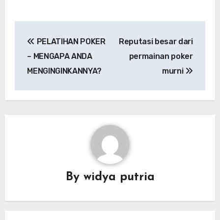
Post
PELATIHAN POKER
Reputasi besar dari
navigation
– MENGAPA ANDA
permainan poker
MENGINGINKANNYA?
murni
By
widya putria