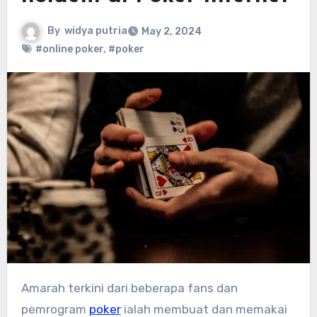
By
widya putria
May 2, 2024
#online poker
,
#poker
Amarah terkini dari beberapa fans dan
pemrogram
poker
ialah membuat dan memakai