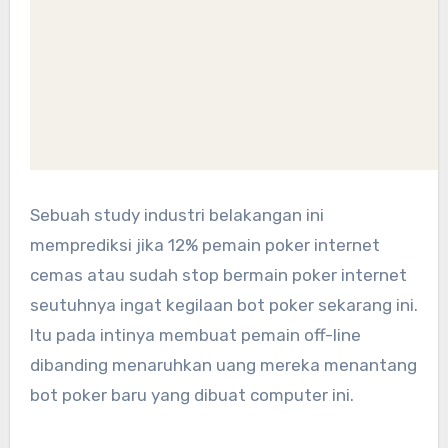
Sebuah study industri belakangan ini
memprediksi jika 12% pemain poker internet
cemas atau sudah stop bermain poker internet
seutuhnya ingat kegilaan bot poker sekarang ini.
Itu pada intinya membuat pemain off-line
dibanding menaruhkan uang mereka menantang
bot poker baru yang dibuat computer ini.