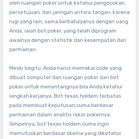
oleh ruangan poker untuk ketahui pengocokan,
persetujuan, dan jaringan antara tangan, karena
rugi yang lain, sama berbahayanya dengan uang
Anda, ialah bot poker, yang telah diprogram
awalnya dengan statistik dan kesempatan dari
permainan.
Meski begitu, Anda harus memakai code yang
dibuat computer dari ruangan poker dan bot
poker untuk menantangnya bila Anda ketahui
langkah kerjanya. Bot texas holdem terbatas
pada membuat keputusan cuma berdasar
permainan dalam analitis rekor pokernya.
Simpelnya, bot texas holdem cuma ingin
memutuskan berdasar skema yang diketahui