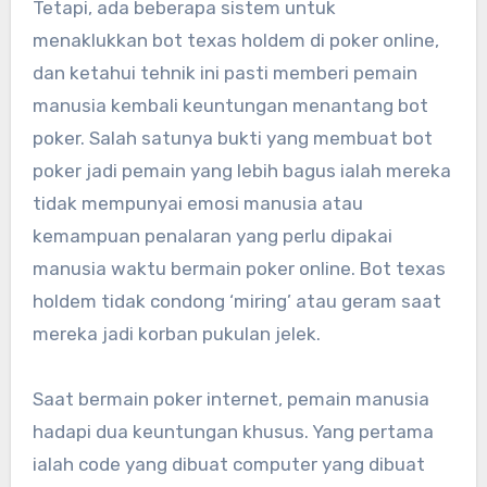
Tetapi, ada beberapa sistem untuk
menaklukkan bot texas holdem di poker online,
dan ketahui tehnik ini pasti memberi pemain
manusia kembali keuntungan menantang bot
poker. Salah satunya bukti yang membuat bot
poker jadi pemain yang lebih bagus ialah mereka
tidak mempunyai emosi manusia atau
kemampuan penalaran yang perlu dipakai
manusia waktu bermain poker online. Bot texas
holdem tidak condong ‘miring’ atau geram saat
mereka jadi korban pukulan jelek.
Saat bermain poker internet, pemain manusia
hadapi dua keuntungan khusus. Yang pertama
ialah code yang dibuat computer yang dibuat