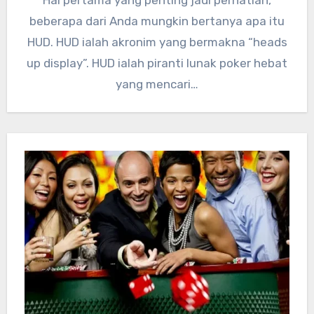
Hal pertama yang penting jadi perhatian,
beberapa dari Anda mungkin bertanya apa itu
HUD. HUD ialah akronim yang bermakna “heads
up display”. HUD ialah piranti lunak poker hebat
yang mencari…