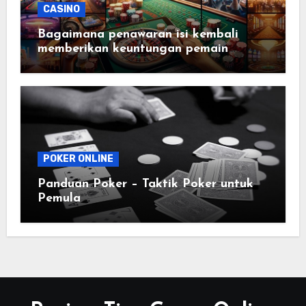
CASINO
Bagaimana penawaran isi kembali
memberikan keuntungan pemain
reguler casino online?
POKER ONLINE
Panduan Poker – Taktik Poker untuk
Pemula