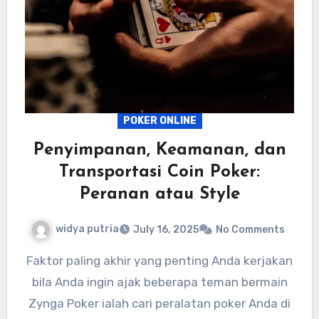
POKER ONLINE
Penyimpanan, Keamanan, dan
Transportasi Coin Poker:
Peranan atau Style
widya putria
July 16, 2025
No Comments
Faktor paling akhir yang penting Anda kerjakan
bila Anda ingin ajak beberapa teman bermain
Zynga Poker ialah cari peralatan poker Anda di