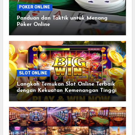
POKER ONLINE
Panduan dan Taktik untuk Menang
Poker Online
SLOT ONLINE
Langkah Temukan Slot Online Terbaik
dengan Kekuatan Kemenangan Tinggi