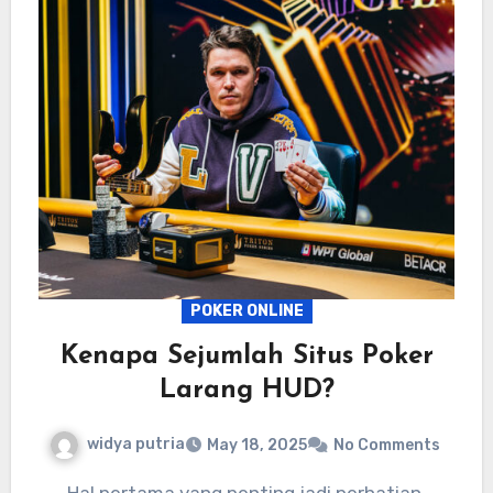
POKER ONLINE
Kenapa Sejumlah Situs Poker
Larang HUD?
widya putria
May 18, 2025
No Comments