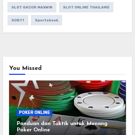
SLOT GACOR MAXWIN
SLOT ONLINE THAILAND
SOB77
Sportsbook
You Missed
POKER ONLINE
Panduan dan Taktik untuk Menang
Poker Online