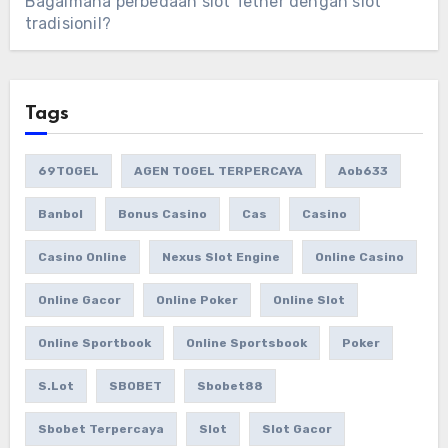
Bagaimana perbedaan slot Tether dengan slot
tradisionil?
Tags
69TOGEL
AGEN TOGEL TERPERCAYA
Aob633
Banbol
Bonus Casino
Cas
Casino
Casino Online
Nexus Slot Engine
Online Casino
Online Gacor
Online Poker
Online Slot
Online Sportbook
Online Sportsbook
Poker
S.lot
SBOBET
Sbobet88
Sbobet Terpercaya
Slot
Slot Gacor