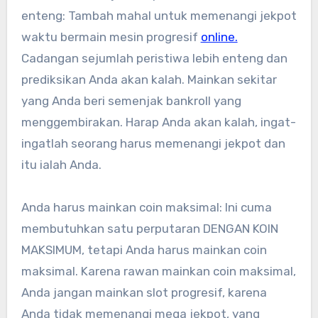
enteng: Tambah mahal untuk memenangi jekpot
waktu bermain mesin progresif
online.
Cadangan sejumlah peristiwa lebih enteng dan
prediksikan Anda akan kalah. Mainkan sekitar
yang Anda beri semenjak bankroll yang
menggembirakan. Harap Anda akan kalah, ingat-
ingatlah seorang harus memenangi jekpot dan
itu ialah Anda.
Anda harus mainkan coin maksimal: Ini cuma
membutuhkan satu perputaran DENGAN KOIN
MAKSIMUM, tetapi Anda harus mainkan coin
maksimal. Karena rawan mainkan coin maksimal,
Anda jangan mainkan slot progresif, karena
Anda tidak memenangi mega jekpot, yang