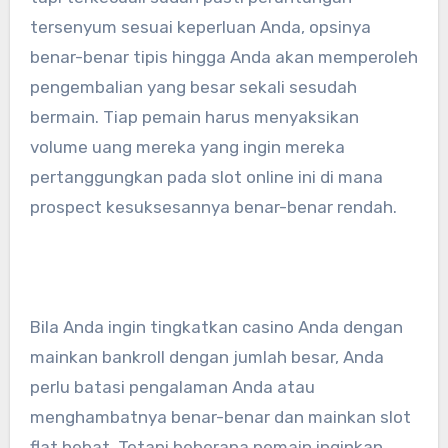
tersenyum sesuai keperluan Anda, opsinya
benar-benar tipis hingga Anda akan memperoleh
pengembalian yang besar sekali sesudah
bermain. Tiap pemain harus menyaksikan
volume uang mereka yang ingin mereka
pertanggungkan pada slot online ini di mana
prospect kesuksesannya benar-benar rendah.
Bila Anda ingin tingkatkan casino Anda dengan
mainkan bankroll dengan jumlah besar, Anda
perlu batasi pengalaman Anda atau
menghambatnya benar-benar dan mainkan slot
flat hebat. Tetapi beberapa pemain inginkan