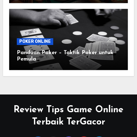
POKER ONLINE
Panduan Poker – Taktik Poker untuk
Pemula
Review Tips Game Online
Terbaik TerGacor